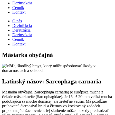
Dezinsekcia
Cenník
Kontakt
O nás
Dezinfekcia
Deratizácia
Dezinsekcia
Cenník
Kontakt
Mäsiarka obyčajná
Latinský názov: Sarcophaga carnaria
Mäsiarka obyčajná (Sarcophaga carnaria) je európska mucha z
čeľade mäsiarkovité (Sarcophagidae). Je 15 až 20 mm veľká mucha
podobajúca sa muche domácej, ale zreteľne väčšia. Má pozdĺžne
pruhovanú čiernosivú hruď a čiernosivo kockovaný zadoček
pripomínajúci šachovnicu. Jej sfarbenie môže niekedy prechádzať