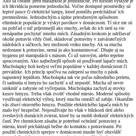
Ako sa chrániť pred mäsiarkou je jednoduché. Pri nižšom výskyte je
ich likvidácia pomerne jednoduchá. Voľne dostupné prostriedky sú
lepivé pasce či elektrické lampy, ktoré pomôžu predchádzať ich
premnoženiu. Jednoduchým a úplne prirodzeným spôsobom
eliminácie populácie je výskyt pavúkov v domácnosti. Tí síce nie sú
na pohľad o nič príjemnejší ako muchy, avšak do ich sietí sa vie
nenápadne pochytať mnoho múch. Zásadným krokom je udržiavať
okolie potravín vždy čisté, skladovať potraviny v zatvárateľných
nádobách a sáčkoch, bez možnosti vniku muchy. Ak sa mucha
nedostane k potravine, nemá ju ako kontaminovať. Dbajte aj na
hygienu pri manipulácii s mäsom. Či už surovým, alebo tepelne
spracovaným. Ako najbežnejší spôsob sú používané lapače múch.
Mucholapky boli kedysi veľmi populárne v každej domácnosti či
prevádzke. Ich princíp spočíva na zalepení sa muchy o pásik
napustený lepidlom. Mucholapka tak vie počas náhodného preletu,
či sadnutia si hmyzu ho zachytiť a už nepustiť. Mucha už nevie
uniknúť a zahynie od vyčerpania. Mucholapka zachytí aj stovky
kusov hmyzu. Treba však zvoliť vhodné miesto. Moderné spôsoby
využívajú elektrický výboj, ktorý muchu omráči až zabije. Okamžite
vás zbaví otravného hmyzu. Použitie elektrického lapača múch by
malo byť bezpečné. Nepoužívajte ho však v blízkostí detí alebo
zvedavých domácich zvierat, ktoré by sa mohli dotknúť elektrických
častí. Pre chemickom zásahu je potrebné ochrániť potraviny a
miesta, ktoré prichádzajú bežne do kontaktu s potravinami. Pri
použití chemických sprejov v domácnosti musíte byť obzvlášť