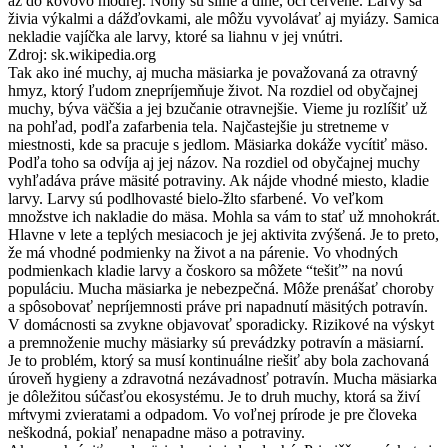
až do kovovo modrej. Nohy sú silné a dlhé, oči červené. Larvy sa
živia výkalmi a dážďovkami, ale môžu vyvolávať aj myiázy. Samica
nekladie vajíčka ale larvy, ktoré sa liahnu v jej vnútri.
Zdroj: sk.wikipedia.org
Tak ako iné muchy, aj mucha mäsiarka je považovaná za otravný
hmyz, ktorý ľudom znepríjemňuje život. Na rozdiel od obyčajnej
muchy, býva väčšia a jej bzučanie otravnejšie. Vieme ju rozlíšiť už
na pohľad, podľa zafarbenia tela. Najčastejšie ju stretneme v
miestnosti, kde sa pracuje s jedlom. Mäsiarka dokáže vycítiť mäso.
Podľa toho sa odvíja aj jej názov. Na rozdiel od obyčajnej muchy
vyhľadáva práve mäsité potraviny. Ak nájde vhodné miesto, kladie
larvy. Larvy sú podlhovasté bielo-žlto sfarbené. Vo veľkom
množstve ich nakladie do mäsa. Mohla sa vám to stať už mnohokrát.
Hlavne v lete a teplých mesiacoch je jej aktivita zvýšená. Je to preto,
že má vhodné podmienky na život a na párenie. Vo vhodných
podmienkach kladie larvy a čoskoro sa môžete “tešiť” na novú
populáciu. Mucha mäsiarka je nebezpečná. Môže prenášať choroby
a spôsobovať nepríjemnosti práve pri napadnutí mäsitých potravín.
V domácnosti sa zvykne objavovať sporadicky. Rizikové na výskyt
a premnoženie muchy mäsiarky sú prevádzky potravín a mäsiarní.
Je to problém, ktorý sa musí kontinuálne riešiť aby bola zachovaná
úroveň hygieny a zdravotná nezávadnosť potravín. Mucha mäsiarka
je dôležitou súčasťou ekosystému. Je to druh muchy, ktorá sa živí
mŕtvymi zvieratami a odpadom. Vo voľnej prírode je pre človeka
neškodná, pokiaľ nenapadne mäso a potraviny.