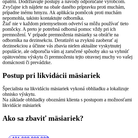
opatrní. Dodržiavajte postupy a návody odporúčané výrobcom.
Zvyčajne ich nájdete na obale daného prípravku proti muchám,
prípadne inému hmyzu. Ak aplikácia pomôcok proti muchám
nepomohla, takisto kontaktujte odborníka.
Žiaľ nie v každom priemyselnom odvetví sa môžu používať tieto
pomôcky. A preto je potrebná odborná pomoc vždy pri ich
premnožení. V prípade premnoženia mäsiarky sa obráťte na
odborníka na dezinsekciu. Deratizéri sa zvyknú zaoberať aj
dezinsekciou a účinne vás zbavia nielen aktuálne vyskytnutej
populácie, ale odporučia vám aj zaručené spôsoby ako sa vyhnúť
opätovnému výskytu či premnoženiu tejto otravnej muchy vo vašej
domácnosti či prevádzke.
Postup pri likvidácii mäsiariek
Špecialista na likvidáciu mäsiariek vykoná obhliadku a lokalizuje
ohnisko výskytu.
Na základe obhliadky oboznámi klienta s postupom a možnosťami
likvidácie mäsiariek
Ako sa zbaviť mäsiariek?